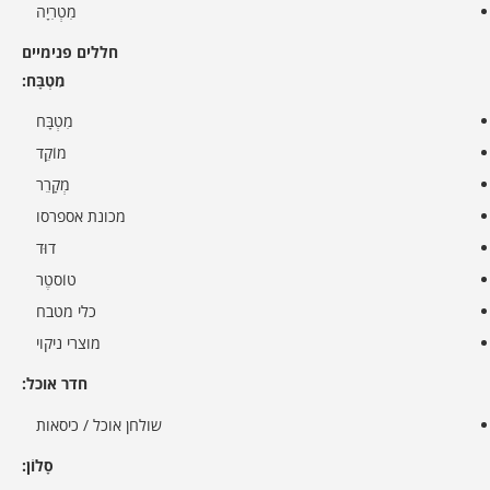
מִטְרִיָה
חללים פנימיים
מִטְבָּח:
מִטְבָּח
מוֹקֵד
מְקָרֵר
מכונת אספרסו
דוּד
טוֹסטֶר
כלי מטבח
מוצרי ניקוי
חדר אוכל:
שולחן אוכל / כיסאות
סָלוֹן: