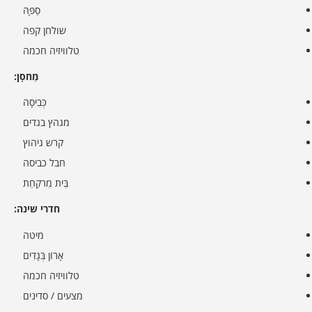
סַפָּה
שולחן קפה
טלוויזיה חכמה
מַחסָן:
כְּבִיסָה
מגהץ בגדים
קרש גיהוץ
חבל כביסה
בֵּית מִרקַחַת
חדרי שינה:
מיטה
אָרוֹן בְּגָדִים
טלוויזיה חכמה
מצעים / סדינים