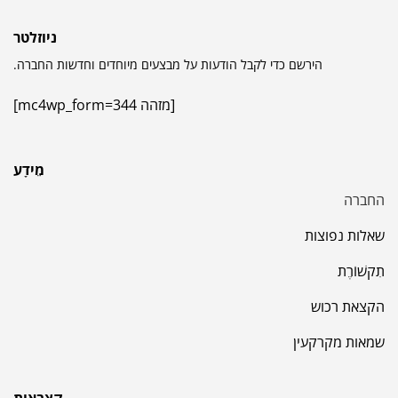
ניוזלטר
הירשם כדי לקבל הודעות על מבצעים מיוחדים וחדשות החברה.
[מזהה mc4wp_form=344]
מֵידָע
החברה
שאלות נפוצות
תִקשׁוֹרֶת
הקצאת רכוש
שמאות מקרקעין
קצבאות