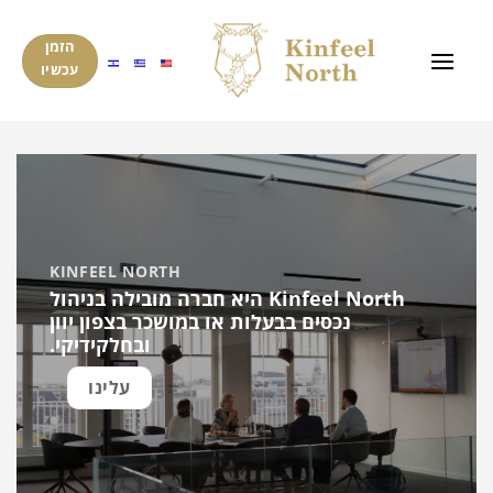
ד
ל
הזמן
עכשיו
KINFEEL NORTH
Kinfeel North היא חברה מובילה בניהול
נכסים בבעלות או במושכר בצפון יוון
ובחלקידיקי.
עלינו